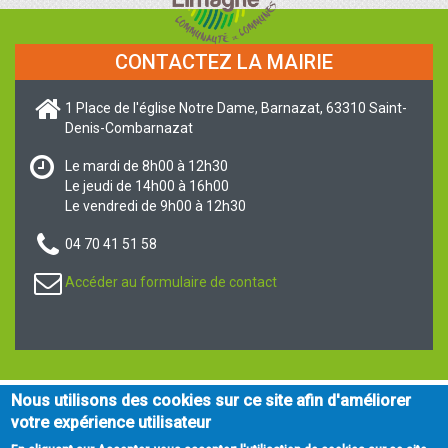
CONTACTEZ LA MAIRIE
1 Place de l'église Notre Dame, Barnazat, 63310 Saint-
Denis-Combarnazat
Le mardi de 8h00 à 12h30
Le jeudi de 14h00 à 16h00
Le vendredi de 9h00 à 12h30
04 70 41 51 58
Accéder au formulaire de contact
Nous utilisons des cookies sur ce site afin d'améliorer
Contact
Notre commune
Comptes rendus
votre expérience utilisateur
Tourisme & Loisirs