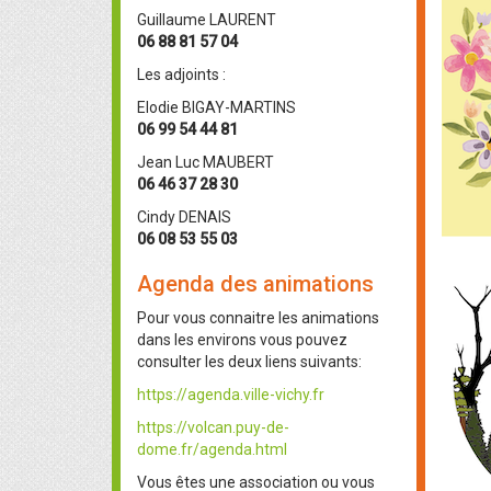
Guillaume LAURENT
06 88 81 57 04
Les adjoints :
Elodie BIGAY-MARTINS
06 99 54 44 81
Jean Luc MAUBERT
06 46 37 28 30
Cindy DENAIS
06 08 53 55 03
Agenda des animations
Pour vous connaitre les animations
dans les environs vous pouvez
consulter les deux liens suivants:
https://agenda.ville-vichy.fr
https://volcan.puy-de-
dome.fr/agenda.html
Vous êtes une association ou vous