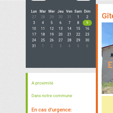
Lun
Mar
Mer
Jeu
Ven
Sam
Dim
Gît
27
28
29
30
31
1
2
3
4
5
6
7
8
9
10
11
12
13
14
15
16
17
18
19
20
21
22
23
24
25
26
27
28
29
30
31
1
2
3
4
5
6
A proximité
Dans notre commune
En cas d'urgence: