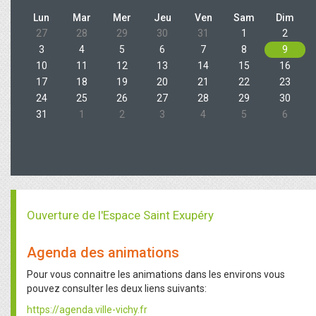
Lun
Mar
Mer
Jeu
Ven
Sam
Dim
27
28
29
30
31
1
2
3
4
5
6
7
8
9
10
11
12
13
14
15
16
17
18
19
20
21
22
23
24
25
26
27
28
29
30
31
1
2
3
4
5
6
Ouverture de l'Espace Saint Exupéry
Agenda des animations
Pour vous connaitre les animations dans les environs vous
pouvez consulter les deux liens suivants:
https://agenda.ville-vichy.fr