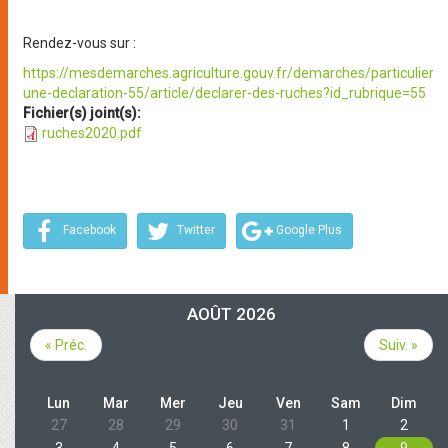
Rendez-vous sur :
https://mesdemarches.agriculture.gouv.fr/demarches/particulier/e
une-declaration-55/article/declarer-des-ruches?id_rubrique=55
Fichier(s) joint(s):
ruches2020.pdf
Facebook
Twitter
Google Plus
AOÛT 2026
« Préc.
Suiv. »
Lun
Mar
Mer
Jeu
Ven
Sam
Dim
27
28
29
30
31
1
2