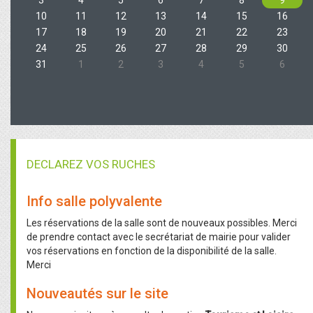
3
4
5
6
7
8
9
10
11
12
13
14
15
16
17
18
19
20
21
22
23
24
25
26
27
28
29
30
31
1
2
3
4
5
6
DECLAREZ VOS RUCHES
Info salle polyvalente
Les réservations de la salle sont de nouveaux possibles. Merci
de prendre contact avec le secrétariat de mairie pour valider
vos réservations en fonction de la disponibilité de la salle.
Merci
Nouveautés sur le site