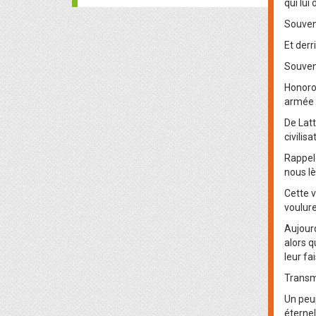
qui lui
Souven
Et derr
Souven
Honoron
armée f
De Latt
civilis
Rappelo
nous lè
Cette v
voulure
Aujourd
alors q
leur fa
Transme
Un peup
éternel