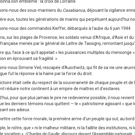
 donna son emblème : la croix de Lorraine.
ons-nous des sous-mariniers du
Casabianca
, déjouant la vigilance en
ière eux, toutes les générations de marins qui perpétuent aujourd'hui n
ons-nous des commandos Kieffer, débarqués à l'aube du 6 juin 1944.
s, sur les plages de Provence, les soldats venus d'Afrique, d'Asie et du P
rançaise menée par le général de Lattre de Tassigny, remontant jusqu'à
re qui, face à ce qu'il appelait « les puissances multiples du mensonge »,
ation en éprouvant sa fragilité. »
ns-nous Simone Veil, rescapée d’Auschwitz, qui fit de sa vie une œuvre de
gue fut la réponse à la haine par la force du droit.
ictoire était celle du respect de la souveraineté de chaque peuple et de
nt réduire notre continent à un empire de maîtres et d'esclaves.
'hui, pour que plus jamais le pire ne redevienne possible, il nous revien
ue les derniers témoins nous quittent — le « patriotisme agissant » que
isant ses adieux.
ttre cette force morale, la première arme d'un peuple qui sut, au bord 
le, le nôtre, que « ni le malheur militaire, ni la faillite des institutions,
le vocation ».
(Charles de Gaulle, discours devant l’Assemblée nationale,