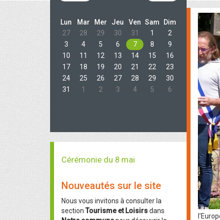
Lun
Mar
Mer
Jeu
Ven
Sam
Dim
27
28
29
30
31
1
2
3
4
5
6
7
8
9
10
11
12
13
14
15
16
17
18
19
20
21
22
23
24
25
26
27
28
29
30
31
1
2
3
4
5
6
Cérémonie du 8 mai
Nouveautés sur le site
Nous vous invitons à consulter la
section
Tourisme et Loisirs
dans
l'Europ