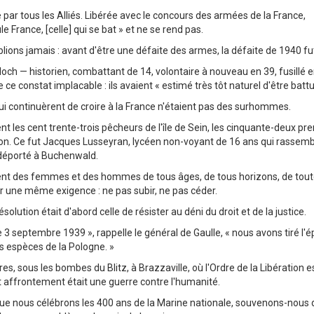
 par tous les Alliés. Libérée avec le concours des armées de la France,
ule France, [celle] qui se bat » et ne se rend pas.
blions jamais : avant d'être une défaite des armes, la défaite de 1940 fut
och — historien, combattant de 14, volontaire à nouveau en 39, fusillé e
 ce constat implacable : ils avaient « estimé très tôt naturel d'être battu
i continuèrent de croire à la France n'étaient pas des surhommes.
nt les cent trente-trois pêcheurs de l'île de Sein, les cinquante-deux p
n. Ce fut Jacques Lusseyran, lycéen non-voyant de 16 ans qui rassembla 
 déporté à Buchenwald.
nt des femmes et des hommes de tous âges, de tous horizons, de toutes
r une même exigence : ne pas subir, ne pas céder.
ésolution était d'abord celle de résister au déni du droit et de la justice.
e 3 septembre 1939 », rappelle le général de Gaulle, « nous avons tiré l'ép
s espèces de la Pologne. »
es, sous les bombes du Blitz, à Brazzaville, où l'Ordre de la Libération es
 affrontement était une guerre contre l'humanité.
ue nous célébrons les 400 ans de la Marine nationale, souvenons-nous de l