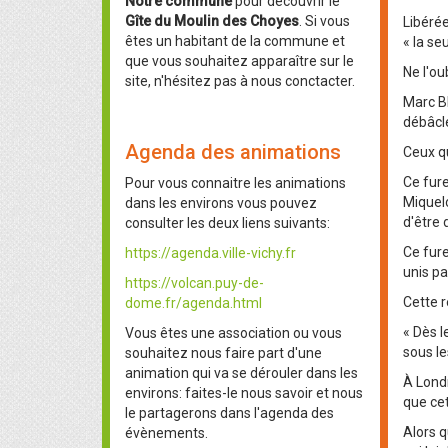
Notre commune
pour découvrir le
Gîte du Moulin des Choyes
. Si vous
Libérée
êtes un habitant de la commune et
« la se
que vous souhaitez apparaître sur le
Ne l'ou
site, n'hésitez pas à nous conctacter.
Marc Bl
débâcle
Agenda des animations
Ceux qu
Ce fure
Pour vous connaitre les animations
Miquelo
dans les environs vous pouvez
d'être
consulter les deux liens suivants:
Ce fure
https://agenda.ville-vichy.fr
unis pa
https://volcan.puy-de-
Cette r
dome.fr/agenda.html
« Dès l
Vous êtes une association ou vous
sous le
souhaitez nous faire part d'une
animation qui va se dérouler dans les
À Londr
environs: faites-le nous savoir et nous
que cet
le partagerons dans l'agenda des
Alors q
évènements.