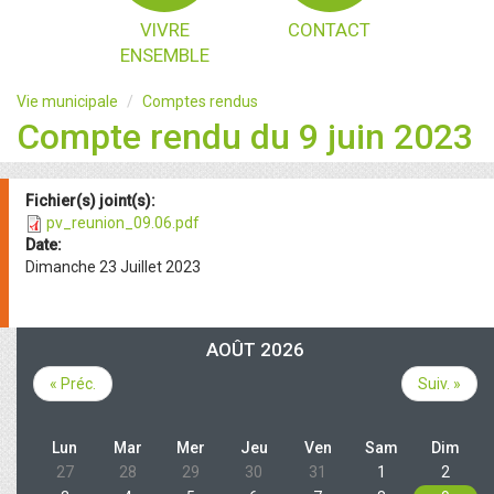
VIVRE
CONTACT
ENSEMBLE
Vie municipale
Comptes rendus
Compte rendu du 9 juin 2023
Fichier(s) joint(s):
pv_reunion_09.06.pdf
Date:
Dimanche 23 Juillet 2023
AOÛT 2026
« Préc.
Suiv. »
Lun
Mar
Mer
Jeu
Ven
Sam
Dim
27
28
29
30
31
1
2