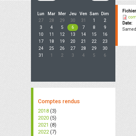
Fichier
Lun
Mar
Mer
Jeu
Ven
Sam
Dim
com
27
28
29
30
31
1
2
Date:
3
4
5
6
7
8
9
Samedi
10
11
12
13
14
15
16
17
18
19
20
21
22
23
24
25
26
27
28
29
30
31
1
2
3
4
5
6
Comptes rendus
2018
(3)
2020
(5)
2021
(8)
2022
(7)