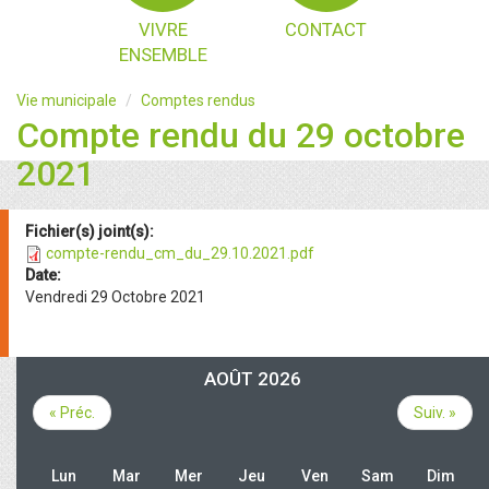
VIVRE
CONTACT
ENSEMBLE
Vie municipale
Comptes rendus
Compte rendu du 29 octobre
2021
Fichier(s) joint(s):
compte-rendu_cm_du_29.10.2021.pdf
Date:
Vendredi 29 Octobre 2021
AOÛT 2026
« Préc.
Suiv. »
Lun
Mar
Mer
Jeu
Ven
Sam
Dim