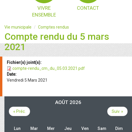
VIVRE
CONTACT
ENSEMBLE
Vie municipale
Comptes rendus
Compte rendu du 5 mars
2021
Fichier(s) joint(s):
compte-rendu_cm_du_05.03.2021.pdf
Date:
Vendredi 5 Mars 2021
AOÛT 2026
« Préc.
Suiv. »
Lun
Mar
Mer
Jeu
Ven
Sam
Dim